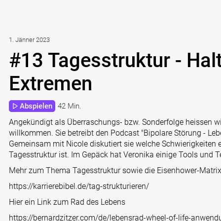
1. Jänner 2023
#13 Tagesstruktur - Hal
Extremen
Abspielen
42 Min.
Angekündigt als Überraschungs- bzw. Sonderfolge heissen wir
willkommen. Sie betreibt den Podcast "Bipolare Störung - L
Gemeinsam mit Nicole diskutiert sie welche Schwierigkeiten
Tagesstruktur ist. Im Gepäck hat Veronika einige Tools und Te
Mehr zum Thema Tagesstruktur sowie die Eisenhower-Matrix f
https://karrierebibel.de/tag-strukturieren
/
Hier ein Link zum Rad des Lebens
https://bernardzitzer.com/de/lebensrad-wheel-of-life-anwend