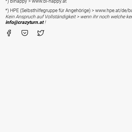
*) BIhappy >
www.bi-happy.at
*) HPE (Selbsthilfegruppe für Angehörige) >
www.hpe.at/de/b
Kein Anspruch auf Vollständigkeit > wenn ihr noch welche ken
info@crazyturn.at
!