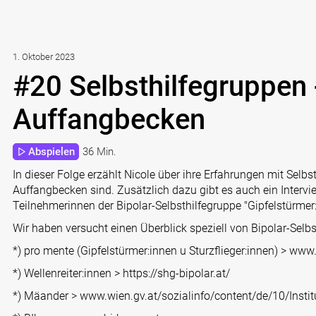
1. Oktober 2023
#20 Selbsthilfegruppen 
Auffangbecken
Abspielen
36 Min.
In dieser Folge erzählt Nicole über ihre Erfahrungen mit Selb
Auffangbecken sind. Zusätzlich dazu gibt es auch ein Intervie
Teilnehmerinnen der Bipolar-Selbsthilfegruppe "Gipfelstürmer
Wir haben versucht einen Überblick speziell von Bipolar-Sel
*) pro mente (Gipfelstürmer:innen u Sturzflieger:innen) >
www.p
*) Wellenreiter:innen > https://shg-bipolar.at/
*) Mäander > www.wien.gv.at/sozialinfo/content/de/10/Insti