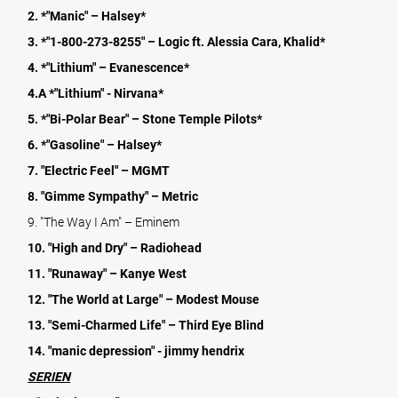
2. *"Manic" – Halsey*
3. *"1-800-273-8255" – Logic ft. Alessia Cara, Khalid*
4. *"Lithium" – Evanescence*
4.A *"Lithium" - Nirvana*
5. *"Bi-Polar Bear" – Stone Temple Pilots*
6. *"Gasoline" – Halsey*
7. "Electric Feel" – MGMT
8. "Gimme Sympathy" – Metric
9. "The Way I Am" – Eminem
10. "High and Dry" – Radiohead
11. "Runaway" – Kanye West
12. "The World at Large" – Modest Mouse
13. "Semi-Charmed Life" – Third Eye Blind
14. "manic depression" - jimmy hendrix
SERIEN