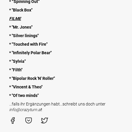
* “Spinning Out”
* "Black Box"
FILME
* "Mr. Jones"
* "Silver linings"
* "
Touched with Fire
"
* "Infinitely Polar Bear"
* "
Sylvia"
* "Filth"
* "
Bipolar Rock 'N' Roller
"
* "
Vincent & Theo
"
* "Of two minds"
...falls ihr Ergänzungen habt...schreibt uns doch unter
info@crazyturn.at
!