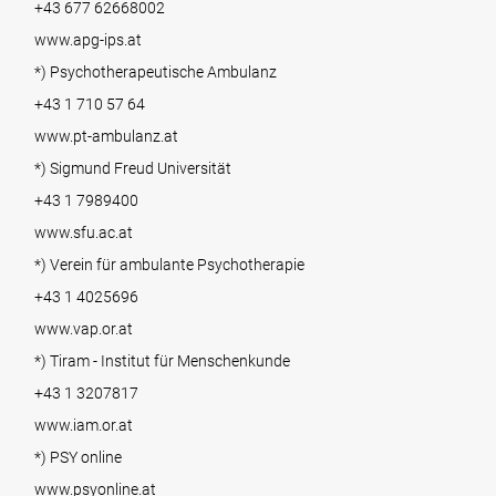
+43 677 62668002
www.apg-ips.at
*) Psychotherapeutische Ambulanz
+43 1 710 57 64
www.pt-ambulanz.at
*) Sigmund Freud Universität
+43 1 7989400
www.sfu.ac.at
*) Verein für ambulante Psychotherapie
+43 1 4025696
www.vap.or.at
*) Tiram - Institut für Menschenkunde
+43 1 3207817
www.iam.or.at
*) PSY online
www.psyonline.at