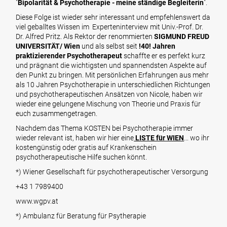
"
Bipolarität & Psychotherapie - meine ständige Begleiterin
".
Diese Folge ist wieder sehr interessant und empfehlenswert da
viel geballtes Wissen im Experteninterview mit Univ.-Prof. Dr.
Dr. Alfred Pritz. Als Rektor der renommierten
SIGMUND FREUD
UNIVERSITÄT/ Wien
und als selbst seit
!40! Jahren
praktizierender Psychotherapeut
schaffte er es perfekt kurz
und prägnant die wichtigsten und spannendsten Aspekte auf
den Punkt zu bringen. Mit persönlichen Erfahrungen aus mehr
als 10 Jahren Psychotherapie in unterschiedlichen Richtungen
und psychotherapeutischen Ansätzen von Nicole, haben wir
wieder eine gelungene Mischung von Theorie und Praxis für
euch zusammengetragen.
Nachdem das Thema KOSTEN bei Psychotherapie immer
wieder relevant ist, haben wir hier eine
LISTE für WIEN
... wo ihr
kostengünstig oder gratis auf Krankenschein
psychotherapeutische Hilfe suchen könnt.
*) Wiener Gesellschaft für psychotherapeutischer Versorgung
+43 1 7989400
www.wgpv.at
*) Ambulanz für Beratung für Psytherapie