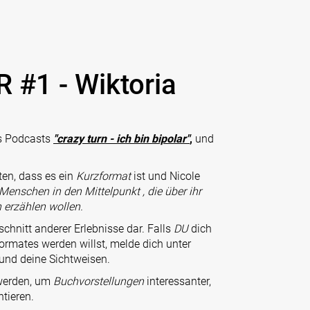
 #1 - Wiktoria
s Podcasts
"crazy turn - ich bin bipolar"
,
und
ten, dass es ein
Kurzformat
ist und Nicole
Menschen in den Mittelpunkt , die über ihr
 erzählen wollen.
schnitt anderer Erlebnisse dar. Falls
DU
dich
ormates werden willst, melde dich unter
 und deine Sichtweisen.
 werden, um
Buchvorstellungen
interessanter,
tieren.