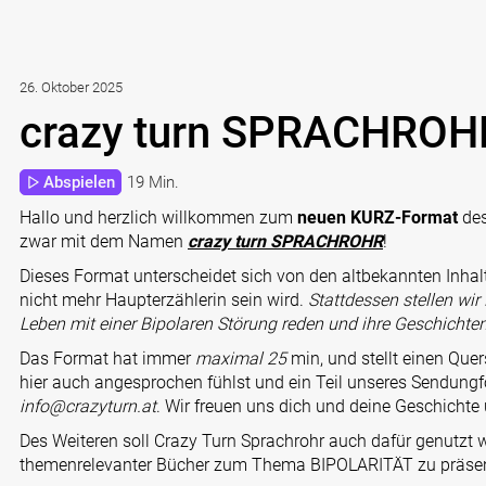
26. Oktober 2025
crazy turn SPRACHROHR
Abspielen
19 Min.
Hallo und herzlich willkommen zum
neuen KURZ-Format
de
zwar mit dem Namen
crazy turn SPRACHROHR
!
Dieses Format unterscheidet sich von den altbekannten Inhal
nicht mehr Haupterzählerin sein wird.
Stattdessen stellen wir 
Leben mit einer Bipolaren Störung reden und ihre Geschichten
Das Format hat immer
maximal 25
min, und stellt einen Quer
hier auch angesprochen fühlst und ein Teil unseres Sendungf
info@crazyturn.at
. Wir freuen uns dich und deine Geschichte
Des Weiteren soll Crazy Turn Sprachrohr auch dafür genutzt
themenrelevanter Bücher zum Thema BIPOLARITÄT zu präsen