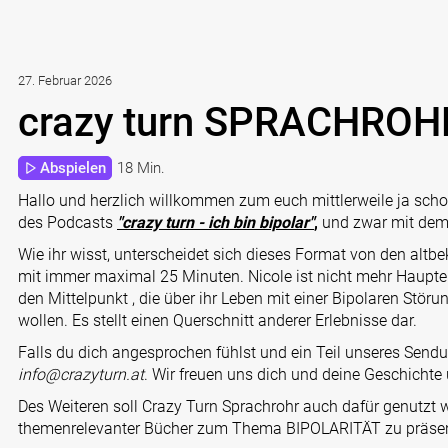
27. Februar 2026
crazy turn SPRACHROHR
Abspielen
18 Min.
Hallo und herzlich willkommen zum euch mittlerweile ja sc
des Podcasts
"crazy turn - ich bin bipolar"
,
und zwar mit de
Wie ihr wisst, unterscheidet sich dieses Format von den altbe
mit immer maximal 25 Minuten. Nicole ist nicht mehr Haupter
den Mittelpunkt , die über ihr Leben mit einer Bipolaren Stör
wollen. Es stellt einen Querschnitt anderer Erlebnisse dar.
Falls du dich angesprochen fühlst und ein Teil unseres Sendu
info@crazyturn.at
. Wir freuen uns dich und deine Geschichte
Des Weiteren soll Crazy Turn Sprachrohr auch dafür genutzt
themenrelevanter Bücher zum Thema BIPOLARITÄT zu präsen