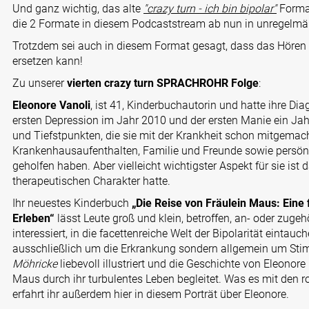
Und ganz wichtig, das alte
"crazy turn - ich bin bipolar"
Format
die 2 Formate in diesem Podcaststream ab nun in unregelm
Trotzdem sei auch in diesem Format gesagt, dass das Hören 
ersetzen kann!
Zu unserer
vierten
crazy turn SPRACHROHR Folge
:
Eleonore Vanoli
, ist 41, Kinderbuchautorin und hatte ihre Di
ersten Depression im Jahr 2010 und der ersten Manie ein Jahr
und Tiefstpunkten, die sie mit der Krankheit schon mitgemac
Krankenhausaufenthalten, Familie und Freunde sowie persönli
geholfen haben. Aber vielleicht wichtigster Aspekt für sie ist 
therapeutischen Charakter hatte.
Ihr neuestes Kinderbuch
„Die Reise von Fräulein Maus: Eine 
Erleben“
lässt Leute groß und klein, betroffen, an- oder zuge
interessiert, in die facettenreiche Welt der Bipolarität eintauc
ausschließlich um die Erkrankung sondern allgemein um St
Möhricke
liebevoll illustriert und die Geschichte von Eleonore
Maus durch ihr turbulentes Leben begleitet. Was es mit den ro
erfahrt ihr außerdem hier in diesem Porträt über Eleonore.